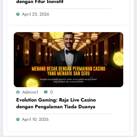
dengan Fitur Inovatif
April 25, 2026
Adminn1
0
Evolution Gaming: Raja Live Casino
dengan Pengalaman Tiada Duanya
April 10, 2026