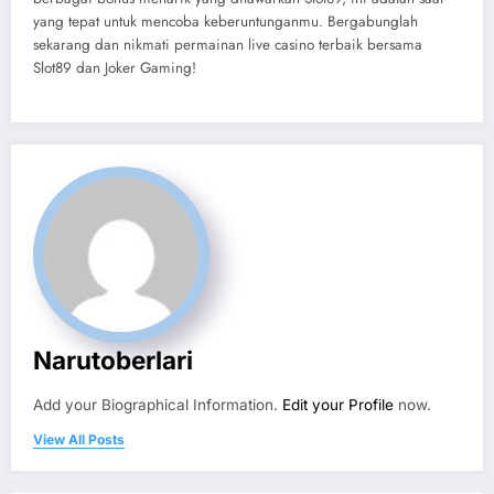
yang tepat untuk mencoba keberuntunganmu. Bergabunglah
sekarang dan nikmati permainan live casino terbaik bersama
Slot89 dan Joker Gaming!
Narutoberlari
Add your Biographical Information.
Edit your Profile
now.
View All Posts