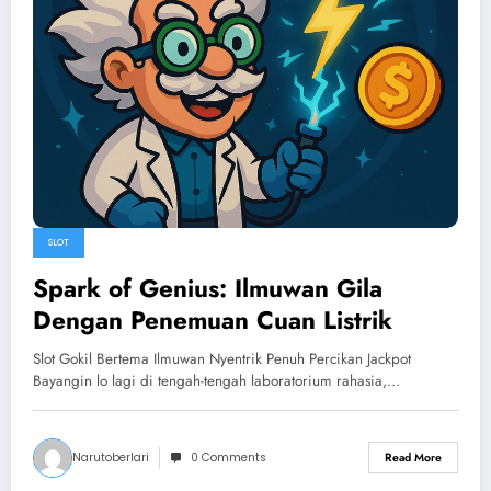
SLOT
Spark of Genius: Ilmuwan Gila
Dengan Penemuan Cuan Listrik
Slot Gokil Bertema Ilmuwan Nyentrik Penuh Percikan Jackpot
Bayangin lo lagi di tengah-tengah laboratorium rahasia,…
Narutoberlari
0 Comments
Read More