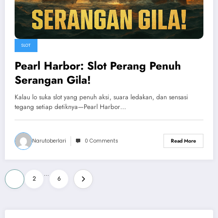
SLOT
Pearl Harbor: Slot Perang Penuh
Serangan Gila!
Kalau lo suka slot yang penuh aksi, suara ledakan, dan sensasi
tegang setiap detiknya—Pearl Harbor…
Narutoberlari
0 Comments
Read More
Posts
…
1
2
6
pagination