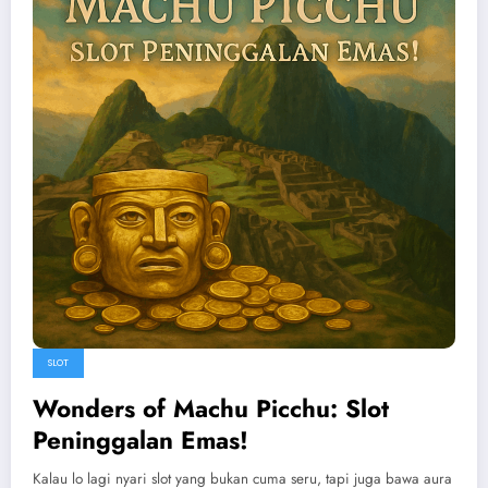
SLOT
Wonders of Machu Picchu: Slot
Peninggalan Emas!
Kalau lo lagi nyari slot yang bukan cuma seru, tapi juga bawa aura