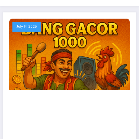
July 14, 2025