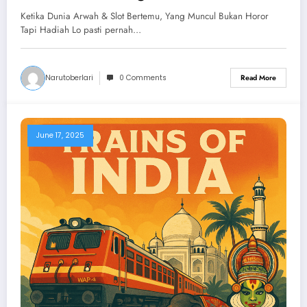
Ketika Dunia Arwah & Slot Bertemu, Yang Muncul Bukan Horor
Tapi Hadiah Lo pasti pernah…
Narutoberlari
0 Comments
Read More
June 17, 2025