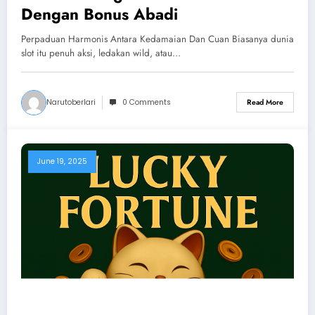
Dengan Bonus Abadi
Perpaduan Harmonis Antara Kedamaian Dan Cuan Biasanya dunia
slot itu penuh aksi, ledakan wild, atau…
Narutoberlari
0 Comments
Read More
June 19, 2025