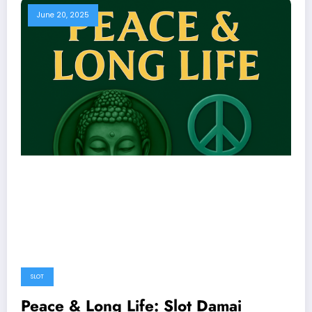
June 20, 2025
SLOT
Peace & Long Life: Slot Damai