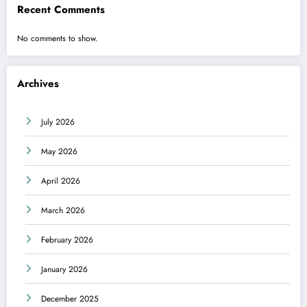
Recent Comments
No comments to show.
Archives
July 2026
May 2026
April 2026
March 2026
February 2026
January 2026
December 2025