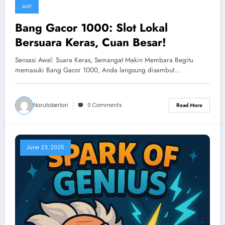
SLOT
Bang Gacor 1000: Slot Lokal
Bersuara Keras, Cuan Besar!
Sensasi Awal: Suara Keras, Semangat Makin Membara Begitu
memasuki Bang Gacor 1000, Anda langsung disambut…
Narutoberlari
0 Comments
Read More
June 23, 2025