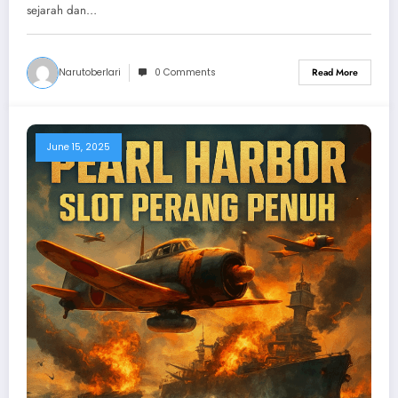
sejarah dan…
Narutoberlari
0 Comments
Read More
June 15, 2025