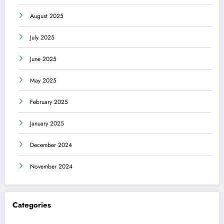
August 2025
July 2025
June 2025
May 2025
February 2025
January 2025
December 2024
November 2024
Categories