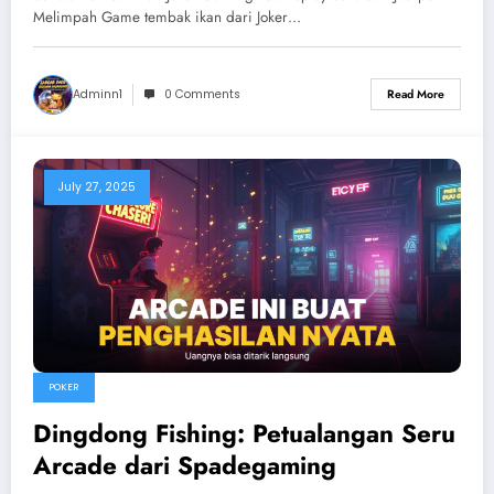
Melimpah Game tembak ikan dari Joker…
Adminn1
0 Comments
Read More
July 27, 2025
POKER
Dingdong Fishing: Petualangan Seru
Arcade dari Spadegaming