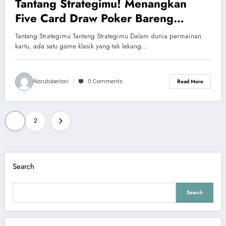
Tantang Strategimu! Menangkan
Five Card Draw Poker Bareng
Win25
Tantang Strategimu Tantang Strategimu Dalam dunia permainan
kartu, ada satu game klasik yang tak lekang…
Narutoberlari
0 Comments
Read More
Posts
1
2
pagination
Search
Search