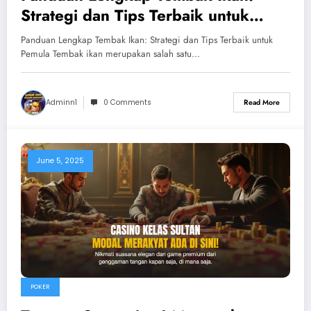
Strategi dan Tips Terbaik untuk
Pemula
Panduan Lengkap Tembak Ikan: Strategi dan Tips Terbaik untuk
Pemula Tembak ikan merupakan salah satu…
Adminn1
0 Comments
Read More
June 5, 2025
POKER