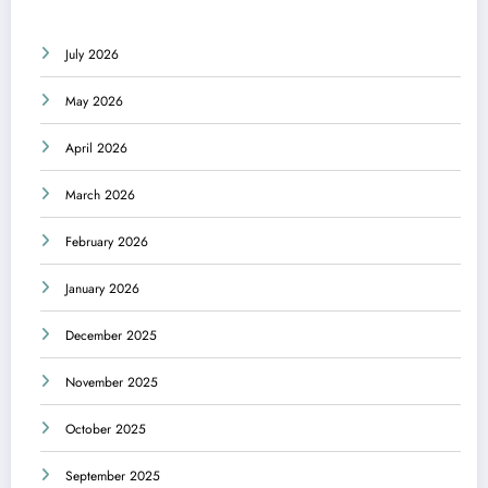
July 2026
May 2026
April 2026
March 2026
February 2026
January 2026
December 2025
November 2025
October 2025
September 2025