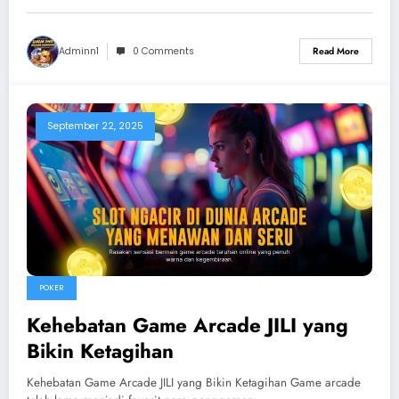
Adminn1
0 Comments
Read More
September 22, 2025
POKER
Kehebatan Game Arcade JILI yang
Bikin Ketagihan
Kehebatan Game Arcade JILI yang Bikin Ketagihan Game arcade