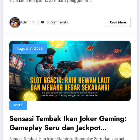
telah lama menjadi favorit para penggemar…
Adminn1
0 Comments
Read More
August 31, 2025
POKER
Sensasi Tembak Ikan Joker Gaming:
Gameplay Seru dan Jackpot
Melimpah
Sensasi Tembak Ikan Joker Gaming: Gameplay Seru dan Jackpot