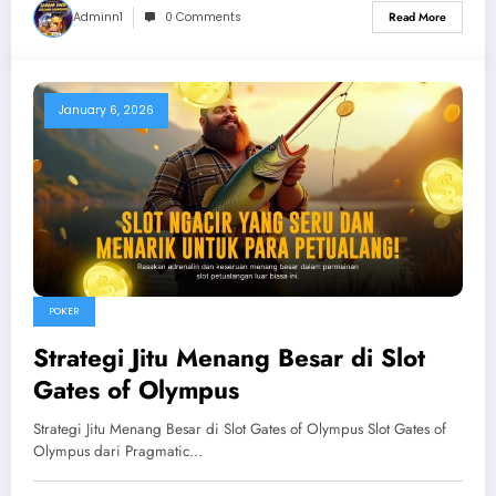
Adminn1
0 Comments
Read More
January 6, 2026
POKER
Strategi Jitu Menang Besar di Slot
Gates of Olympus
Strategi Jitu Menang Besar di Slot Gates of Olympus Slot Gates of
Olympus dari Pragmatic…