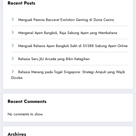
Recent Posts
Menguak Pesona Baccarat Evolution Gaming di Dunia Casino
Mengenal Ayam Bangkok, Raja Sabung Ayam yang Membahana
Menguak Rahasia Ayam Bangkok Sakti di SV388 Sabung Ayam Online
Rahasia Seru JILI Arcade yang Bikin Ketagihan
Rahasia Menang pada Togel Singapore: Strategi Ampuh yang Wajib
Dicoba
Recent Comments
No comments to show.
Archives