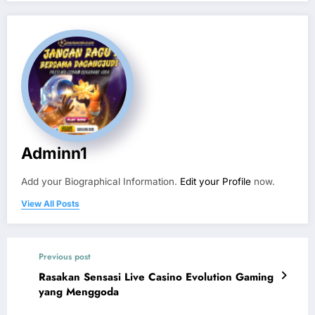
Adminn1
Add your Biographical Information.
Edit your Profile
now.
View All Posts
Previous post
Rasakan Sensasi Live Casino Evolution Gaming
yang Menggoda