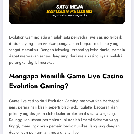
Evolution Gaming adalah salah satu penyedia
live casino
terbaik
di dunia yang menawarkan pengalaman berjudi real-time yang
sangat memukau. Dengan teknologi streaming kelas dunia, pemain
dapat merasakan sensasi langsung dari meja kasino nyata melalui
perangkat digital mereka.
Mengapa Memilih Game Live Casino
Evolution Gaming?
Game live casino dari Evolution Gaming menawarkan berbagai
jenis permainan klasik seperti blackjack, roulette, baccarat, dan
poker yang disajikan oleh dealer profesional secara langsung.
Keunggulan utama permainan ini adalah interaktivitasnya yang
tinggi, memungkinkan pemain berkomunikasi langsung dengan
dealer dan pemain lain melalui chat live.