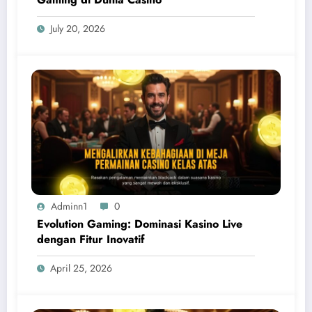
July 20, 2026
Adminn1
0
Evolution Gaming: Dominasi Kasino Live
dengan Fitur Inovatif
April 25, 2026