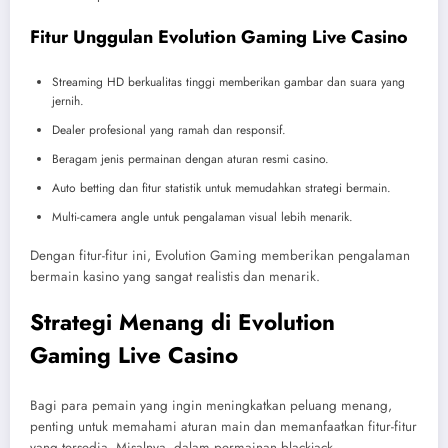
Fitur Unggulan Evolution Gaming Live Casino
Streaming HD berkualitas tinggi memberikan gambar dan suara yang
jernih.
Dealer profesional yang ramah dan responsif.
Beragam jenis permainan dengan aturan resmi casino.
Auto betting dan fitur statistik untuk memudahkan strategi bermain.
Multi-camera angle untuk pengalaman visual lebih menarik.
Dengan fitur-fitur ini, Evolution Gaming memberikan pengalaman
bermain kasino yang sangat realistis dan menarik.
Strategi Menang di Evolution
Gaming Live Casino
Bagi para pemain yang ingin meningkatkan peluang menang,
penting untuk memahami aturan main dan memanfaatkan fitur-fitur
yang tersedia. Misalnya, dalam permainan blackjack,