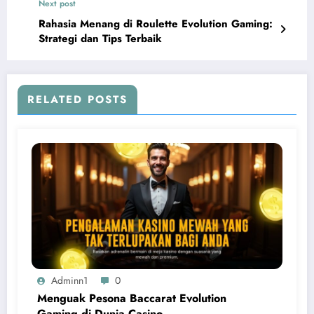
Next post
Rahasia Menang di Roulette Evolution Gaming:
Strategi dan Tips Terbaik
RELATED POSTS
Adminn1
0
Menguak Pesona Baccarat Evolution
Gaming di Dunia Casino