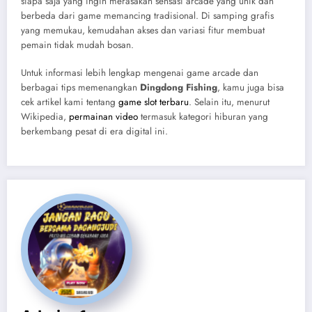
siapa saja yang ingin merasakan sensasi arcade yang unik dan
berbeda dari game memancing tradisional. Di samping grafis
yang memukau, kemudahan akses dan variasi fitur membuat
pemain tidak mudah bosan.
Untuk informasi lebih lengkap mengenai game arcade dan
berbagai tips memenangkan
Dingdong Fishing
, kamu juga bisa
cek artikel kami tentang
game slot terbaru
. Selain itu, menurut
Wikipedia,
permainan video
termasuk kategori hiburan yang
berkembang pesat di era digital ini.