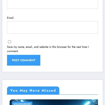
Email
Save my name, email, and website in this browser for the next time I
comment.
You May Have Missed
UNCATEGORIZED