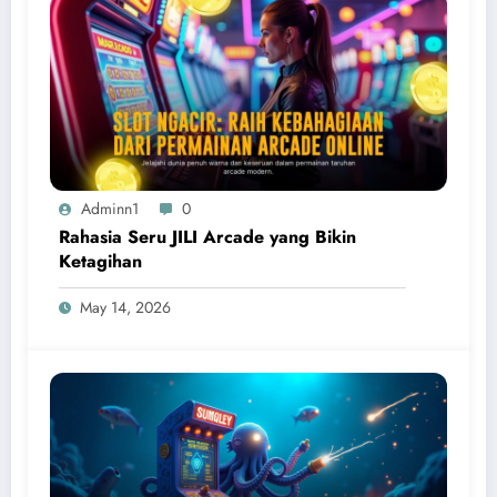
Adminn1
0
Rahasia Seru JILI Arcade yang Bikin
Ketagihan
May 14, 2026