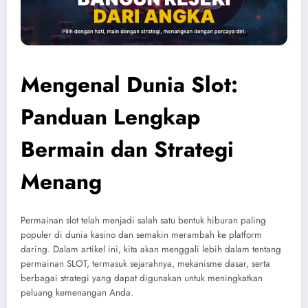
Mengenal Dunia Slot:
Panduan Lengkap
Bermain dan Strategi
Menang
Permainan slot telah menjadi salah satu bentuk hiburan paling
populer di dunia kasino dan semakin merambah ke platform
daring. Dalam artikel ini, kita akan menggali lebih dalam tentang
permainan SLOT, termasuk sejarahnya, mekanisme dasar, serta
berbagai strategi yang dapat digunakan untuk meningkatkan
peluang kemenangan Anda.