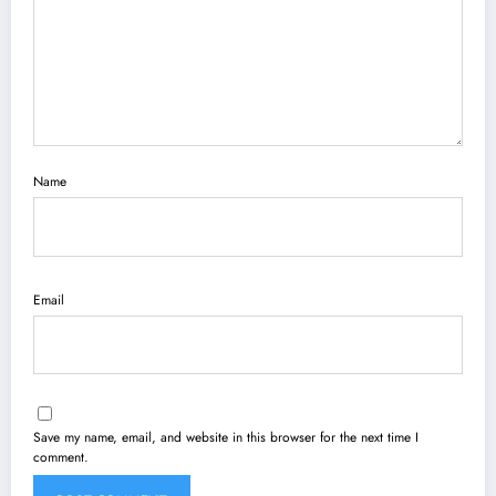
Name
Email
Save my name, email, and website in this browser for the next time I
comment.