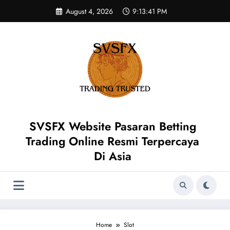
Skip
August 4, 2026
9:13:41 PM
to
content
SVSFX Website Pasaran Betting
Trading Online Resmi Terpercaya
Di Asia
Home
Slot