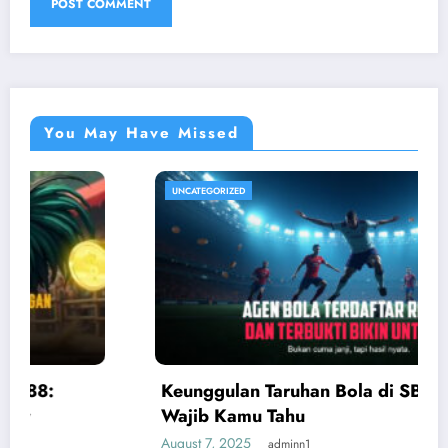
You May Have Missed
UNCATEGORIZED
Keunggulan Taruhan Bola di SBOBET yang
Wajib Kamu Tahu
August 7, 2025
adminn1