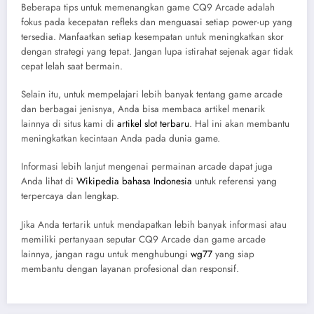
Beberapa tips untuk memenangkan game CQ9 Arcade adalah
fokus pada kecepatan refleks dan menguasai setiap power-up yang
tersedia. Manfaatkan setiap kesempatan untuk meningkatkan skor
dengan strategi yang tepat. Jangan lupa istirahat sejenak agar tidak
cepat lelah saat bermain.
Selain itu, untuk mempelajari lebih banyak tentang game arcade
dan berbagai jenisnya, Anda bisa membaca artikel menarik
lainnya di situs kami di
artikel slot terbaru
. Hal ini akan membantu
meningkatkan kecintaan Anda pada dunia game.
Informasi lebih lanjut mengenai permainan arcade dapat juga
Anda lihat di
Wikipedia bahasa Indonesia
untuk referensi yang
terpercaya dan lengkap.
Jika Anda tertarik untuk mendapatkan lebih banyak informasi atau
memiliki pertanyaan seputar CQ9 Arcade dan game arcade
lainnya, jangan ragu untuk menghubungi
wg77
yang siap
membantu dengan layanan profesional dan responsif.