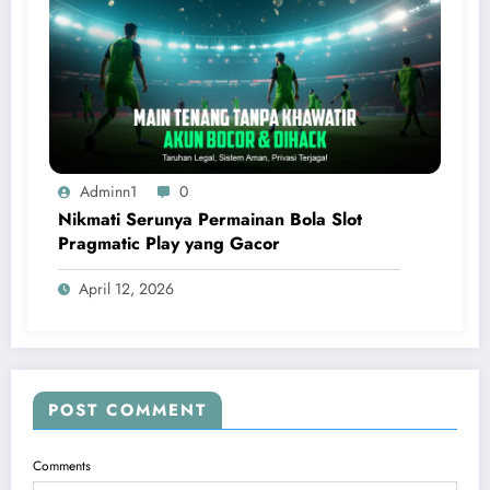
Adminn1
0
Nikmati Serunya Permainan Bola Slot
Pragmatic Play yang Gacor
April 12, 2026
POST COMMENT
Comments