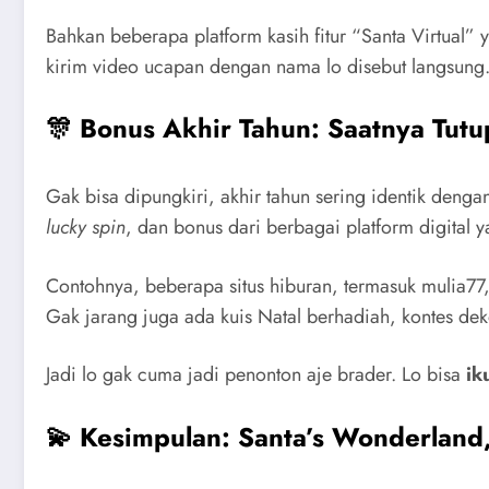
Bahkan beberapa platform kasih fitur “Santa Virtual” 
kirim video ucapan dengan nama lo disebut langsung
🎊 Bonus Akhir Tahun: Saatnya Tut
Gak bisa dipungkiri, akhir tahun sering identik denga
lucky spin
, dan bonus dari berbagai platform digital y
Contohnya, beberapa situs hiburan, termasuk mulia77
Gak jarang juga ada kuis Natal berhadiah, kontes dek
Jadi lo gak cuma jadi penonton aje brader. Lo bisa
ik
💫 Kesimpulan: Santa’s Wonderland,