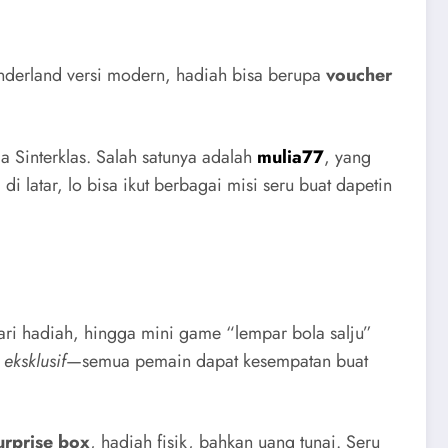
onderland versi modern, hadiah bisa berupa
voucher
 Sinterklas. Salah satunya adalah
mulia77
, yang
i latar, lo bisa ikut berbagai misi seru buat dapetin
ari hadiah, hingga mini game “lempar bola salju”
 eksklusif
—semua pemain dapat kesempatan buat
urprise box
, hadiah fisik, bahkan uang tunai. Seru