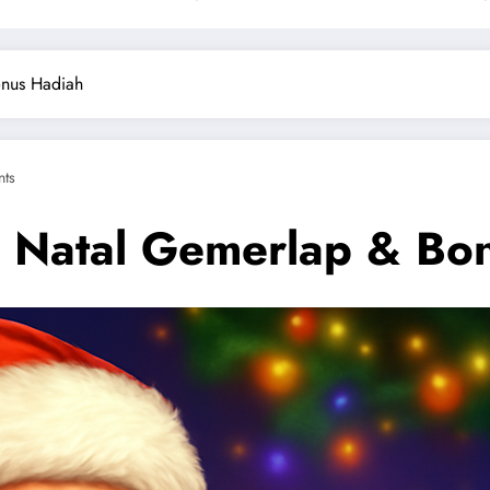
onus Hadiah
ts
: Natal Gemerlap & Bo