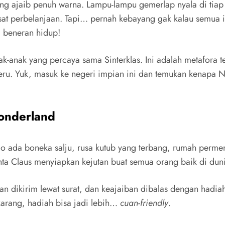
ung ajaib penuh warna. Lampu-lampu gemerlap nyala di tiap
at perbelanjaan. Tapi… pernah kebayang gak kalau semua it
l beneran hidup!
k-anak yang percaya sama Sinterklas. Ini adalah metafora 
ru. Yuk, masuk ke negeri impian ini dan temukan kenapa Nat
onderland
ng lo ada boneka salju, rusa kutub yang terbang, rumah perme
anta Claus menyiapkan kejutan buat semua orang baik di dun
an dikirim lewat surat, dan keajaiban dibalas dengan hadia
ekarang, hadiah bisa jadi lebih…
cuan-friendly
.