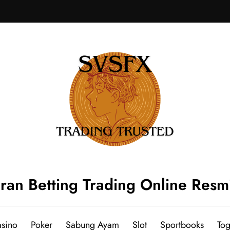
an Betting Trading Online Resmi
sino
Poker
Sabung Ayam
Slot
Sportbooks
Tog