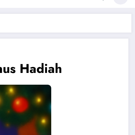
nus Hadiah