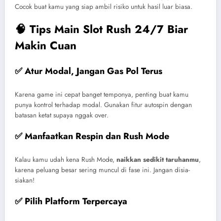
Cocok buat kamu yang siap ambil risiko untuk hasil luar biasa.
🧠 Tips Main Slot Rush 24/7 Biar
Makin Cuan
✅ Atur Modal, Jangan Gas Pol Terus
Karena game ini cepat banget temponya, penting buat kamu
punya kontrol terhadap modal. Gunakan fitur autospin dengan
batasan ketat supaya nggak over.
✅ Manfaatkan Respin dan Rush Mode
Kalau kamu udah kena Rush Mode,
naikkan sedikit taruhanmu
,
karena peluang besar sering muncul di fase ini. Jangan disia-
siakan!
✅ Pilih Platform Terpercaya