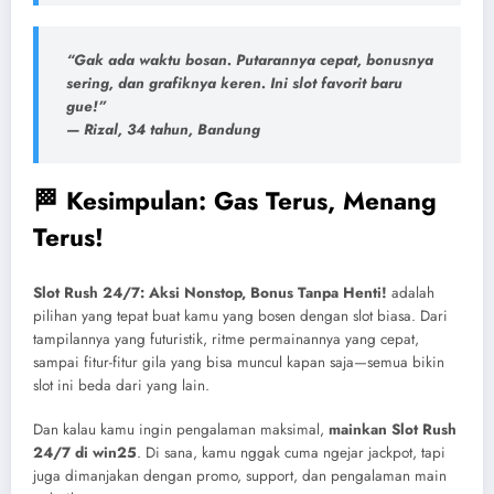
“Gak ada waktu bosan. Putarannya cepat, bonusnya
sering, dan grafiknya keren. Ini slot favorit baru
gue!”
— Rizal, 34 tahun, Bandung
🏁 Kesimpulan: Gas Terus, Menang
Terus!
Slot Rush 24/7: Aksi Nonstop, Bonus Tanpa Henti!
adalah
pilihan yang tepat buat kamu yang bosen dengan slot biasa. Dari
tampilannya yang futuristik, ritme permainannya yang cepat,
sampai fitur-fitur gila yang bisa muncul kapan saja—semua bikin
slot ini beda dari yang lain.
Dan kalau kamu ingin pengalaman maksimal,
mainkan Slot Rush
24/7 di win25
. Di sana, kamu nggak cuma ngejar jackpot, tapi
juga dimanjakan dengan promo, support, dan pengalaman main