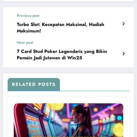
Previous post
Turbo Slot: Kecepatan Maksimal, Hadiah
Maksimum!
Next post
7 Card Stud Poker Legendaris yang Bikin
Pemain Jadi Jutawan di Win25
RELATED POSTS