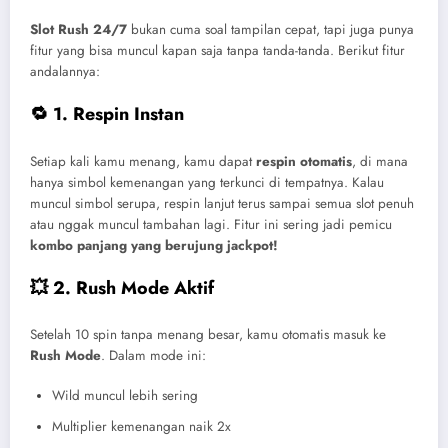
Slot Rush 24/7
bukan cuma soal tampilan cepat, tapi juga punya
fitur yang bisa muncul kapan saja tanpa tanda-tanda. Berikut fitur
andalannya:
🔁 1. Respin Instan
Setiap kali kamu menang, kamu dapat
respin otomatis
, di mana
hanya simbol kemenangan yang terkunci di tempatnya. Kalau
muncul simbol serupa, respin lanjut terus sampai semua slot penuh
atau nggak muncul tambahan lagi. Fitur ini sering jadi pemicu
kombo panjang yang berujung jackpot!
💥 2. Rush Mode Aktif
Setelah 10 spin tanpa menang besar, kamu otomatis masuk ke
Rush Mode
. Dalam mode ini:
Wild muncul lebih sering
Multiplier kemenangan naik 2x