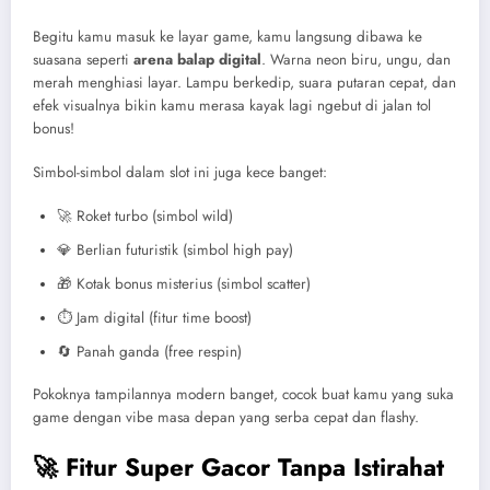
Begitu kamu masuk ke layar game, kamu langsung dibawa ke
suasana seperti
arena balap digital
. Warna neon biru, ungu, dan
merah menghiasi layar. Lampu berkedip, suara putaran cepat, dan
efek visualnya bikin kamu merasa kayak lagi ngebut di jalan tol
bonus!
Simbol-simbol dalam slot ini juga kece banget:
🚀 Roket turbo (simbol wild)
💎 Berlian futuristik (simbol high pay)
🎁 Kotak bonus misterius (simbol scatter)
⏱️ Jam digital (fitur time boost)
🔄 Panah ganda (free respin)
Pokoknya tampilannya modern banget, cocok buat kamu yang suka
game dengan vibe masa depan yang serba cepat dan flashy.
🚀 Fitur Super Gacor Tanpa Istirahat