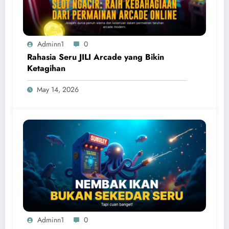
Adminn1
0
Rahasia Seru JILI Arcade yang Bikin
Ketagihan
May 14, 2026
Adminn1
0