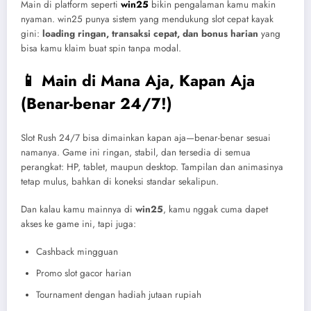
Main di platform seperti
win25
bikin pengalaman kamu makin
nyaman. win25 punya sistem yang mendukung slot cepat kayak
gini:
loading ringan, transaksi cepat, dan bonus harian
yang
bisa kamu klaim buat spin tanpa modal.
📱 Main di Mana Aja, Kapan Aja
(Benar-benar 24/7!)
Slot Rush 24/7 bisa dimainkan kapan aja—benar-benar sesuai
namanya. Game ini ringan, stabil, dan tersedia di semua
perangkat: HP, tablet, maupun desktop. Tampilan dan animasinya
tetap mulus, bahkan di koneksi standar sekalipun.
Dan kalau kamu mainnya di
win25
, kamu nggak cuma dapet
akses ke game ini, tapi juga:
Cashback mingguan
Promo slot gacor harian
Tournament dengan hadiah jutaan rupiah