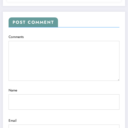
POST COMMENT
Comments
Name
Email