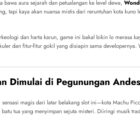
uga bawa aura sejarah dan petualangan ke level dewa,
Wonde
, tapi kaya akan nuansa mistis dari reruntuhan kota kuno 
keologi dan harta karun, game ini bakal bikin lo merasa kay
uler dan fitur-fitur gokil yang disiapin sama developernya.
an Dimulai di Pegunungan Ande
i sensasi magis dari latar belakang slot ini—kota Machu P
n batu tua yang menyimpan sejuta misteri. Diiringi musik tr