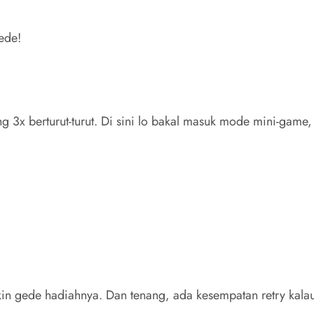
ede!
enang 3x berturut-turut. Di sini lo bakal masuk mode mini-ga
akin gede hadiahnya. Dan tenang, ada kesempatan retry kala