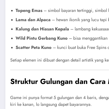
Topeng Emas
– simbol bayaran tertinggi, simbol 
Lama dan Alpaca
– hewan ikonik yang lucu tapi b
Kalung dan Hiasan Kepala
– lambang kekuasaa
Wild Pintu Gerbang Kuno
– bisa menggantikan 
Scatter Peta Kuno
– kunci buat buka Free Spins d
Setiap elemen ini dibuat dengan detail artistik yang 
Struktur Gulungan dan Cara
Game ini punya format 5 gulungan dan 4 baris, denga
kiri ke kanan, lo langsung dapet bayarannya.