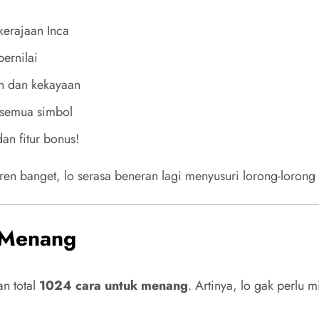
kerajaan Inca
ernilai
n dan kekayaan
semua simbol
an fitur bonus!
keren banget, lo serasa beneran lagi menyusuri lorong-loron
 Menang
n total
1024 cara untuk menang
. Artinya, lo gak perlu 