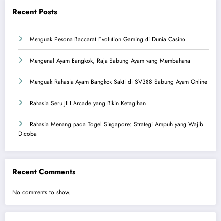
Recent Posts
Menguak Pesona Baccarat Evolution Gaming di Dunia Casino
Mengenal Ayam Bangkok, Raja Sabung Ayam yang Membahana
Menguak Rahasia Ayam Bangkok Sakti di SV388 Sabung Ayam Online
Rahasia Seru JILI Arcade yang Bikin Ketagihan
Rahasia Menang pada Togel Singapore: Strategi Ampuh yang Wajib
Dicoba
Recent Comments
No comments to show.