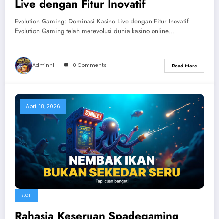
Live dengan Fitur Inovatif
Evolution Gaming: Dominasi Kasino Live dengan Fitur Inovatif
Evolution Gaming telah merevolusi dunia kasino online…
Adminn1
0 Comments
Read More
April 18, 2026
SLOT
Rahasia Keseruan Spadegaming