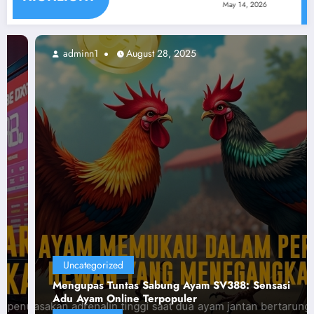
May 14, 2026
adminn1
August 28, 2025
Uncategorized
Mengupas Tuntas Sabung Ayam SV388: Sensasi
Adu Ayam Online Terpopuler