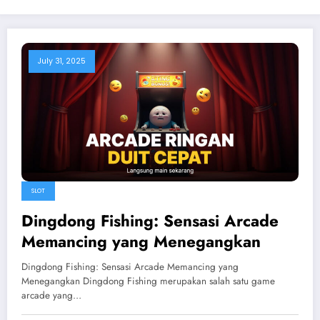
July 31, 2025
SLOT
Dingdong Fishing: Sensasi Arcade
Memancing yang Menegangkan
Dingdong Fishing: Sensasi Arcade Memancing yang
Menegangkan Dingdong Fishing merupakan salah satu game
arcade yang…