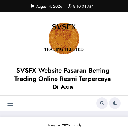
Skip
August 4, 2026
8:10:04 AM
to
content
SVSFX Website Pasaran Betting
Trading Online Resmi Terpercaya
Di Asia
Home
2025
July