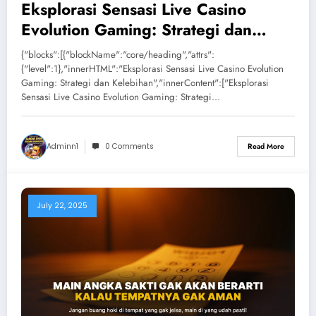
Eksplorasi Sensasi Live Casino
Evolution Gaming: Strategi dan
Kelebihan
{"blocks":[{"blockName":"core/heading","attrs":
{"level":1},"innerHTML":"Eksplorasi Sensasi Live Casino Evolution
Gaming: Strategi dan Kelebihan","innerContent":["Eksplorasi
Sensasi Live Casino Evolution Gaming: Strategi…
Adminn1
0 Comments
Read More
July 22, 2025