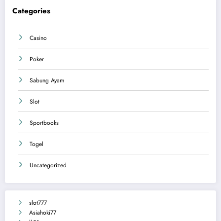
Categories
Casino
Poker
Sabung Ayam
Slot
Sportbooks
Togel
Uncategorized
slot777
Asiahoki77