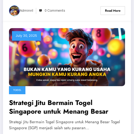
Adminn1
0 Comments
Read More
July 30, 2025
TOGEL
Strategi Jitu Bermain Togel
Singapore untuk Menang Besar
Strategi Jitu Bermain Togel Singapore untuk Menang Besar Togel
Singapore (SGP) menjadi salah satu pasaran…