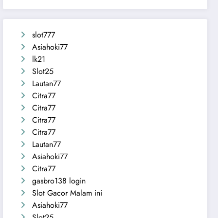
slot777
Asiahoki77
lk21
Slot25
Lautan77
Citra77
Citra77
Citra77
Citra77
Lautan77
Asiahoki77
Citra77
gasbro138 login
Slot Gacor Malam ini
Asiahoki77
Slot25