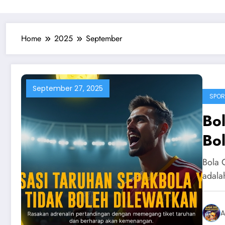
Home
2025
September
September 27, 2025
SPO
Bol
Bo
Bola 
adala
A