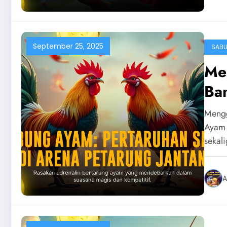
September 25, 2025
SAB
Me
Ba
Ay
Mengg
Ayam 
sekal
A