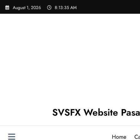
Skip
August 1, 2026
8:13:36 AM
to
content
SVSFX Website Pasar
Home
Ca