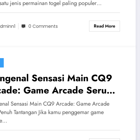
 satu jenis permainan togel paling populer…
Read More
dminn1
0 Comments
ngenal Sensasi Main CQ9
cade: Game Arcade Seru
nuh Tantangan
nal Sensasi Main CQ9 Arcade: Game Arcade
Penuh Tantangan Jika kamu penggemar game
de…