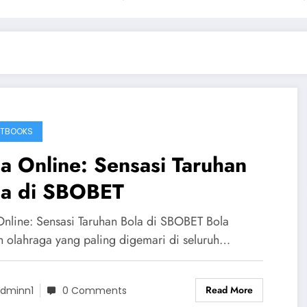
RTBOOKS
a Online: Sensasi Taruhan
la di SBOBET
Online: Sensasi Taruhan Bola di SBOBET Bola
h olahraga yang paling digemari di seluruh…
Read More
dminn1
0 Comments