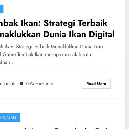
bak Ikan: Strategi Terbaik
aklukkan Dunia Ikan Digital
k Ikan: Strategi Terbaik Menaklukkan Dunia Ikan
al Game Tembak Ikan merupakan salah satu
ainan…
Read More
dminn1
0 Comments
UNG AYAM