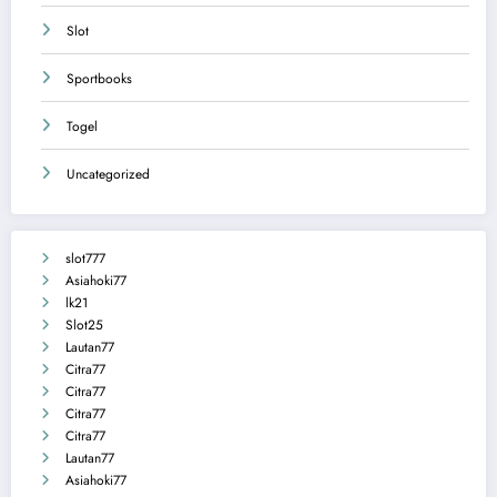
Slot
Sportbooks
Togel
Uncategorized
slot777
Asiahoki77
lk21
Slot25
Lautan77
Citra77
Citra77
Citra77
Citra77
Lautan77
Asiahoki77